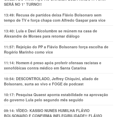
SERÁ NO 1° TURNO!!
13:49:
Recusa de partidos deixa Flávio Bolsonaro sem
tempo de TV e força chapa com Alfredo Gaspar para vice
13:40:
Lula e Davi Alcolumbre se reúnem na casa de
Alexandre de Moraes para retomar diálogo
11:57:
Rejeição do PP a Flávio Bolsonaro força escolha de
Rogério Marinho como vice
11:14:
Homem é preso após proferir ofensas racistas e
xenofóbicas contra médico em Santa Catarina
10:54:
DESCONTROLADO, Jeffrey Chiquini, aliado de
Bolsonaro, surta ao vivo e FOGE de podcast
10:17:
Pesquisa Quaest aponta estabilidade na aprovação
do governo Lula pelo segundo mês seguido
09:14:
VÍDEO: KASSIO NUNES HUMlLHA FLÁVIO
BOLSONARO E CONFIRMA INELEGIBILIDADE!! FLÁVIO