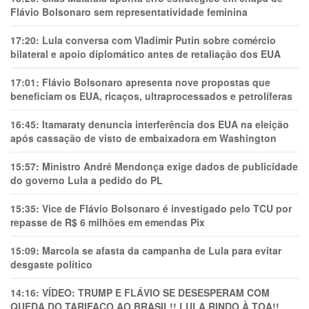
Flávio Bolsonaro sem representatividade feminina
17:20:
Lula conversa com Vladimir Putin sobre comércio
bilateral e apoio diplomático antes de retaliação dos EUA
17:01:
Flávio Bolsonaro apresenta nove propostas que
beneficiam os EUA, ricaços, ultraprocessados e petrolíferas
16:45:
Itamaraty denuncia interferência dos EUA na eleição
após cassação de visto de embaixadora em Washington
15:57:
Ministro André Mendonça exige dados de publicidade
do governo Lula a pedido do PL
15:35:
Vice de Flávio Bolsonaro é investigado pelo TCU por
repasse de R$ 6 milhões em emendas Pix
15:09:
Marcola se afasta da campanha de Lula para evitar
desgaste político
14:16:
VÍDEO: TRUMP E FLÁVIO SE DESESPERAM COM
QUEDA DO TARIFAÇO AO BRASIL!! LULA RINDO À TOA!!