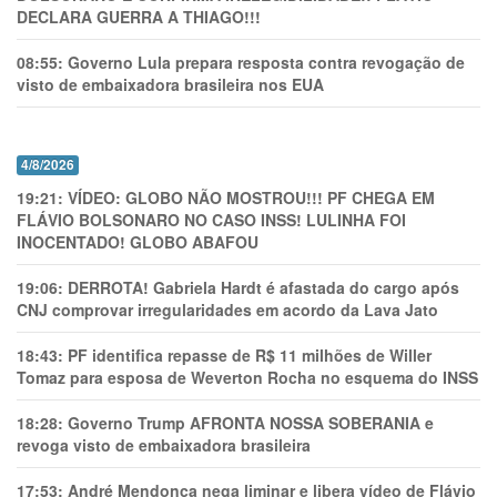
DECLARA GUERRA A THIAGO!!!
08:55:
Governo Lula prepara resposta contra revogação de
visto de embaixadora brasileira nos EUA
4/8/2026
19:21:
VÍDEO: GLOBO NÃO MOSTROU!!! PF CHEGA EM
FLÁVIO BOLSONARO NO CASO INSS! LULINHA FOI
INOCENTADO! GLOBO ABAFOU
19:06:
DERROTA! Gabriela Hardt é afastada do cargo após
CNJ comprovar irregularidades em acordo da Lava Jato
18:43:
PF identifica repasse de R$ 11 milhões de Willer
Tomaz para esposa de Weverton Rocha no esquema do INSS
18:28:
Governo Trump AFRONTA NOSSA SOBERANIA e
revoga visto de embaixadora brasileira
17:53:
André Mendonça nega liminar e libera vídeo de Flávio