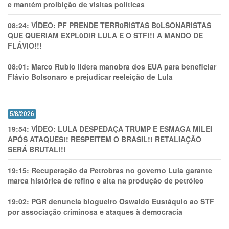
e mantém proibição de visitas políticas
08:24:
VÍDEO: PF PRENDE TERR0RlSTAS B0LSONARlSTAS
QUE QUERIAM EXPL0DlR LULA E O STF!!! A MANDO DE
FLÁVIO!!!
08:01:
Marco Rubio lidera manobra dos EUA para beneficiar
Flávio Bolsonaro e prejudicar reeleição de Lula
5/8/2026
19:54:
VÍDEO: LULA DESPEDAÇA TRUMP E ESMAGA MILEI
APÓS ATAQUES!! RESPEITEM O BRASIL!! RETALIAÇÃO
SERÁ BRUTAL!!!
19:15:
Recuperação da Petrobras no governo Lula garante
marca histórica de refino e alta na produção de petróleo
19:02:
PGR denuncia blogueiro Oswaldo Eustáquio ao STF
por associação criminosa e ataques à democracia