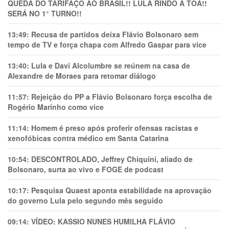
QUEDA DO TARIFAÇO AO BRASIL!! LULA RINDO À TOA!!
SERÁ NO 1° TURNO!!
13:49:
Recusa de partidos deixa Flávio Bolsonaro sem
tempo de TV e força chapa com Alfredo Gaspar para vice
13:40:
Lula e Davi Alcolumbre se reúnem na casa de
Alexandre de Moraes para retomar diálogo
11:57:
Rejeição do PP a Flávio Bolsonaro força escolha de
Rogério Marinho como vice
11:14:
Homem é preso após proferir ofensas racistas e
xenofóbicas contra médico em Santa Catarina
10:54:
DESCONTROLADO, Jeffrey Chiquini, aliado de
Bolsonaro, surta ao vivo e FOGE de podcast
10:17:
Pesquisa Quaest aponta estabilidade na aprovação
do governo Lula pelo segundo mês seguido
09:14:
VÍDEO: KASSIO NUNES HUMlLHA FLÁVIO