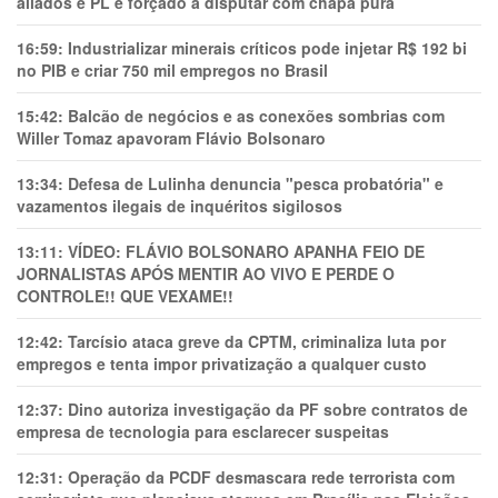
aliados e PL é forçado a disputar com chapa pura
16:59:
Industrializar minerais críticos pode injetar R$ 192 bi
no PIB e criar 750 mil empregos no Brasil
15:42:
Balcão de negócios e as conexões sombrias com
Willer Tomaz apavoram Flávio Bolsonaro
13:34:
Defesa de Lulinha denuncia "pesca probatória" e
vazamentos ilegais de inquéritos sigilosos
13:11:
VÍDEO: FLÁVIO BOLSONARO APANHA FEIO DE
JORNALISTAS APÓS MENTIR AO VIVO E PERDE O
CONTROLE!! QUE VEXAME!!
12:42:
Tarcísio ataca greve da CPTM, criminaliza luta por
empregos e tenta impor privatização a qualquer custo
12:37:
Dino autoriza investigação da PF sobre contratos de
empresa de tecnologia para esclarecer suspeitas
12:31:
Operação da PCDF desmascara rede terrorista com