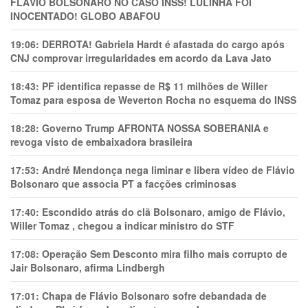
FLÁVIO BOLSONARO NO CASO INSS! LULINHA FOI
INOCENTADO! GLOBO ABAFOU
19:06:
DERROTA! Gabriela Hardt é afastada do cargo após
CNJ comprovar irregularidades em acordo da Lava Jato
18:43:
PF identifica repasse de R$ 11 milhões de Willer
Tomaz para esposa de Weverton Rocha no esquema do INSS
18:28:
Governo Trump AFRONTA NOSSA SOBERANIA e
revoga visto de embaixadora brasileira
17:53:
André Mendonça nega liminar e libera vídeo de Flávio
Bolsonaro que associa PT a facções criminosas
17:40:
Escondido atrás do clã Bolsonaro, amigo de Flávio,
Willer Tomaz , chegou a indicar ministro do STF
17:08:
Operação Sem Desconto mira filho mais corrupto de
Jair Bolsonaro, afirma Lindbergh
17:01:
Chapa de Flávio Bolsonaro sofre debandada de