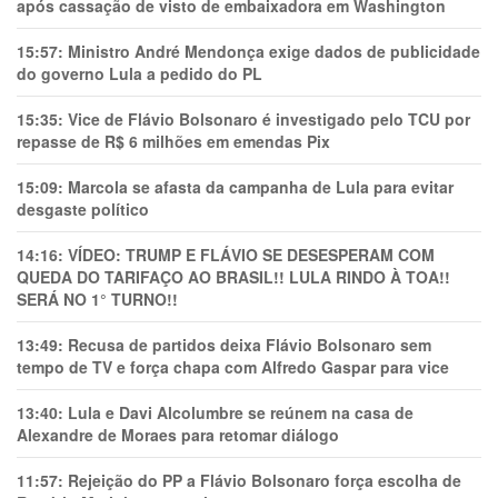
após cassação de visto de embaixadora em Washington
15:57:
Ministro André Mendonça exige dados de publicidade
do governo Lula a pedido do PL
15:35:
Vice de Flávio Bolsonaro é investigado pelo TCU por
repasse de R$ 6 milhões em emendas Pix
15:09:
Marcola se afasta da campanha de Lula para evitar
desgaste político
14:16:
VÍDEO: TRUMP E FLÁVIO SE DESESPERAM COM
QUEDA DO TARIFAÇO AO BRASIL!! LULA RINDO À TOA!!
SERÁ NO 1° TURNO!!
13:49:
Recusa de partidos deixa Flávio Bolsonaro sem
tempo de TV e força chapa com Alfredo Gaspar para vice
13:40:
Lula e Davi Alcolumbre se reúnem na casa de
Alexandre de Moraes para retomar diálogo
11:57:
Rejeição do PP a Flávio Bolsonaro força escolha de