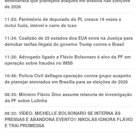
seminarista que planejava ataques em Brasília nas Eleições
de 2026
11:53:
Patrimônio de deputado do PL cresce 19 vezes e
inclui fuzis, imóvel e carro de luxo
11:34:
Coalizão de 25 estados dos EUA entra na Justiça para
derrubar tarifas ilegais do governo Trump contra o Brasil
11:26:
Advogado ligado a Flávio Bolsonaro é alvo da PF em
operação sobre fraudes no INSS
10:46:
Polícia Civil deflagra operação contra grupo suspeito
de planejar atentados em Brasília para as eleições de 2026
08:35:
Ministro Flávio Dino assume relatoria de investigação
da PF sobre Lulinha
08:32:
VÍDEO: MICHELLE BOLSONARO SE INTERNA ÀS
PRESSAS E ABANDONA EVENTO!! NIKOLAS IGNORA FLÁVIO
E TRAl PROMESSA