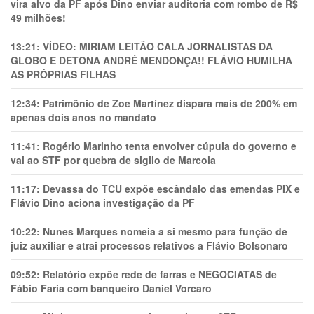
vira alvo da PF após Dino enviar auditoria com rombo de R$
49 milhões!
13:21:
VÍDEO: MIRIAM LEITÃO CALA JORNALISTAS DA
GLOBO E DETONA ANDRÉ MENDONÇA!! FLÁVIO HUMILHA
AS PRÓPRIAS FILHAS
12:34:
Patrimônio de Zoe Martínez dispara mais de 200% em
apenas dois anos no mandato
11:41:
Rogério Marinho tenta envolver cúpula do governo e
vai ao STF por quebra de sigilo de Marcola
11:17:
Devassa do TCU expõe escândalo das emendas PIX e
Flávio Dino aciona investigação da PF
10:22:
Nunes Marques nomeia a si mesmo para função de
juiz auxiliar e atrai processos relativos a Flávio Bolsonaro
09:52:
Relatório expõe rede de farras e NEGOCIATAS de
Fábio Faria com banqueiro Daniel Vorcaro