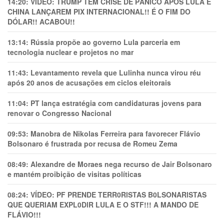
14:20:
VÍDEO: TRUMP TEM CRlSE DE PÂNlCO APÓS LULA E
CHINA LANÇAREM PIX INTERNACIONAL!! É O FIM DO
DÓLAR!! ACABOU!!
13:14:
Rússia propõe ao governo Lula parceria em
tecnologia nuclear e projetos no mar
11:43:
Levantamento revela que Lulinha nunca virou réu
após 20 anos de acusações em ciclos eleitorais
11:04:
PT lança estratégia com candidaturas jovens para
renovar o Congresso Nacional
09:53:
Manobra de Nikolas Ferreira para favorecer Flávio
Bolsonaro é frustrada por recusa de Romeu Zema
08:49:
Alexandre de Moraes nega recurso de Jair Bolsonaro
e mantém proibição de visitas políticas
08:24:
VÍDEO: PF PRENDE TERR0RlSTAS B0LSONARlSTAS
QUE QUERIAM EXPL0DlR LULA E O STF!!! A MANDO DE
FLÁVIO!!!