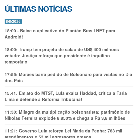
ÚLTIMAS NOTÍCIAS
8/8/2026
18:00
-
Baixe o aplicativo do Plantão Brasil.NET para
Android!
18:00:
Trump tem projeto de salão de US$ 400 milhões
vetado; Justiça reforça que presidente é inquilino
temporário
17:55:
Moraes barra pedido de Bolsonaro para visitas no Dia
dos Pais
15:41:
Em ato do MTST, Lula exalta Haddad, critica a Faria
Lima e defende a Reforma Tributária!
11:30:
Milagre da multiplicação bolsonarista: patrimônio de
Nikolas Ferreira explode 8.850% e chega a R$ 3,8 milhões
11:21:
Governo Lula reforça Lei Maria da Penha: 783 mil
atendimentos e 53 mil agressores presos