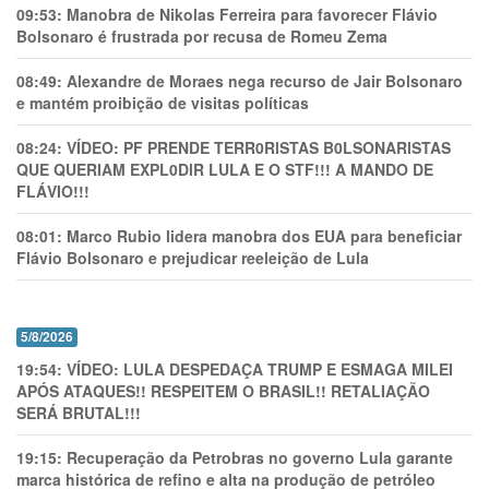
09:53:
Manobra de Nikolas Ferreira para favorecer Flávio
Bolsonaro é frustrada por recusa de Romeu Zema
08:49:
Alexandre de Moraes nega recurso de Jair Bolsonaro
e mantém proibição de visitas políticas
08:24:
VÍDEO: PF PRENDE TERR0RlSTAS B0LSONARlSTAS
QUE QUERIAM EXPL0DlR LULA E O STF!!! A MANDO DE
FLÁVIO!!!
08:01:
Marco Rubio lidera manobra dos EUA para beneficiar
Flávio Bolsonaro e prejudicar reeleição de Lula
5/8/2026
19:54:
VÍDEO: LULA DESPEDAÇA TRUMP E ESMAGA MILEI
APÓS ATAQUES!! RESPEITEM O BRASIL!! RETALIAÇÃO
SERÁ BRUTAL!!!
19:15:
Recuperação da Petrobras no governo Lula garante
marca histórica de refino e alta na produção de petróleo