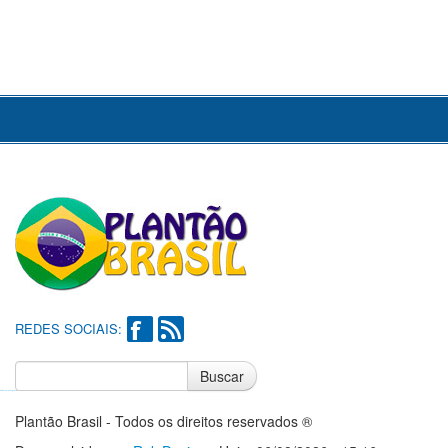
REDES SOCIAIS:
Buscar
Notícias do Flamengo
Notícias do Corinthians
Plantão Brasil - Todos os direitos reservados ®