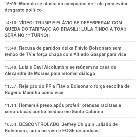
15:09:
Marcola se afasta da campanha de Lula para evitar
desgaste político
14:16:
VÍDEO: TRUMP E FLÁVIO SE DESESPERAM COM
QUEDA DO TARIFAÇO AO BRASIL!! LULA RINDO À TOA!!
SERÁ NO 1° TURNO!!
13:49:
Recusa de partidos deixa Flávio Bolsonaro sem
tempo de TV e força chapa com Alfredo Gaspar para vice
13:40:
Lula e Davi Alcolumbre se reúnem na casa de
Alexandre de Moraes para retomar diálogo
11:57:
Rejeição do PP a Flávio Bolsonaro força escolha de
Rogério Marinho como vice
11:14:
Homem é preso após proferir ofensas racistas e
xenofóbicas contra médico em Santa Catarina
10:54:
DESCONTROLADO, Jeffrey Chiquini, aliado de
Bolsonaro, surta ao vivo e FOGE de podcast