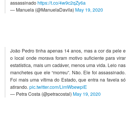
assassinado
https://t.co/4w9c2qZy6a
— Manuela (@ManuelaDavila)
May 19, 2020
João Pedro tinha apenas 14 anos, mas a cor da pele e
o local onde morava foram motivo suficiente para virar
estatística, mais um cadáver, menos uma vida. Leio nas
manchetes que ele “morreu”. Não. Ele foi assassinado.
Foi mais uma vítima do Estado, que entra na favela só
atirando.
pic.twitter.com/LimWbewpiE
— Petra Costa (@petracostal)
May 19, 2020