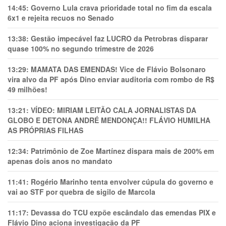
14:45:
Governo Lula crava prioridade total no fim da escala
6x1 e rejeita recuos no Senado
13:38:
Gestão impecável faz LUCRO da Petrobras disparar
quase 100% no segundo trimestre de 2026
13:29:
MAMATA DAS EMENDAS! Vice de Flávio Bolsonaro
vira alvo da PF após Dino enviar auditoria com rombo de R$
49 milhões!
13:21:
VÍDEO: MIRIAM LEITÃO CALA JORNALISTAS DA
GLOBO E DETONA ANDRÉ MENDONÇA!! FLÁVIO HUMILHA
AS PRÓPRIAS FILHAS
12:34:
Patrimônio de Zoe Martínez dispara mais de 200% em
apenas dois anos no mandato
11:41:
Rogério Marinho tenta envolver cúpula do governo e
vai ao STF por quebra de sigilo de Marcola
11:17:
Devassa do TCU expõe escândalo das emendas PIX e
Flávio Dino aciona investigação da PF