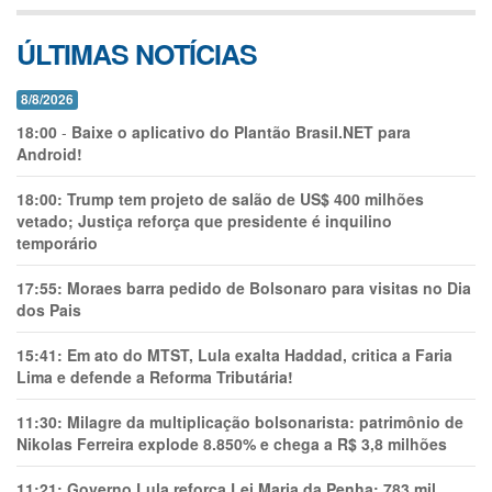
ÚLTIMAS NOTÍCIAS
8/8/2026
18:00
-
Baixe o aplicativo do Plantão Brasil.NET para
Android!
18:00:
Trump tem projeto de salão de US$ 400 milhões
vetado; Justiça reforça que presidente é inquilino
temporário
17:55:
Moraes barra pedido de Bolsonaro para visitas no Dia
dos Pais
15:41:
Em ato do MTST, Lula exalta Haddad, critica a Faria
Lima e defende a Reforma Tributária!
11:30:
Milagre da multiplicação bolsonarista: patrimônio de
Nikolas Ferreira explode 8.850% e chega a R$ 3,8 milhões
11:21:
Governo Lula reforça Lei Maria da Penha: 783 mil