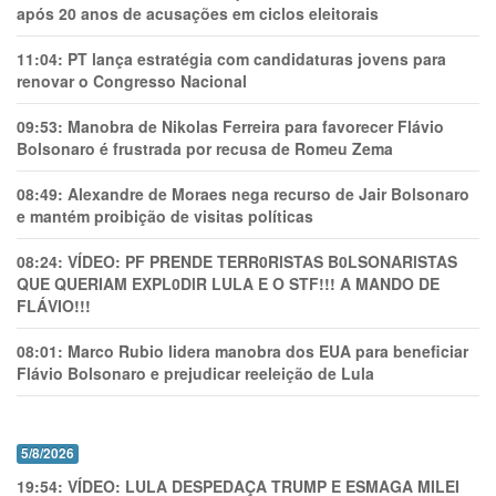
após 20 anos de acusações em ciclos eleitorais
11:04:
PT lança estratégia com candidaturas jovens para
renovar o Congresso Nacional
09:53:
Manobra de Nikolas Ferreira para favorecer Flávio
Bolsonaro é frustrada por recusa de Romeu Zema
08:49:
Alexandre de Moraes nega recurso de Jair Bolsonaro
e mantém proibição de visitas políticas
08:24:
VÍDEO: PF PRENDE TERR0RlSTAS B0LSONARlSTAS
QUE QUERIAM EXPL0DlR LULA E O STF!!! A MANDO DE
FLÁVIO!!!
08:01:
Marco Rubio lidera manobra dos EUA para beneficiar
Flávio Bolsonaro e prejudicar reeleição de Lula
5/8/2026
19:54:
VÍDEO: LULA DESPEDAÇA TRUMP E ESMAGA MILEI