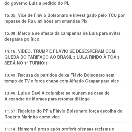
do governo Lula a pedido do PL
15:35:
Vice de Flávio Bolsonaro é investigado pelo TCU por
repasse de R$ 6 milhões em emendas Pix
15:09:
Marcola se afasta da campanha de Lula para evitar
desgaste político
14:16:
VÍDEO: TRUMP E FLÁVIO SE DESESPERAM COM
QUEDA DO TARIFAÇO AO BRASIL!! LULA RINDO À TOA!!
SERÁ NO 1° TURNO!!
13:49:
Recusa de partidos deixa Flávio Bolsonaro sem
tempo de TV e força chapa com Alfredo Gaspar para vice
13:40:
Lula e Davi Alcolumbre se reúnem na casa de
Alexandre de Moraes para retomar diálogo
11:57:
Rejeição do PP a Flávio Bolsonaro força escolha de
Rogério Marinho como vice
11:14:
Homem é preso após proferir ofensas racistas e