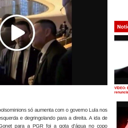
Notí
VÍDEO: 
renunci
bolsominions só aumenta com o governo Lula nos
esquerda e degringolando para a direita. A ida de
Gonet para a PGR foi a gota d’água no copo