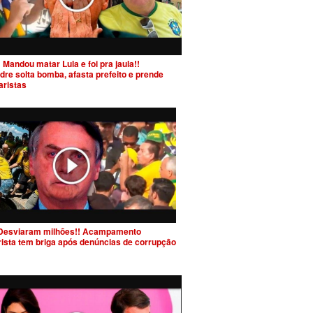
 Mandou matar Lula e foi pra jaula!!
dre solta bomba, afasta prefeito e prende
aristas
Desviaram milhões!! Acampamento
rista tem briga após denúncias de corrupção