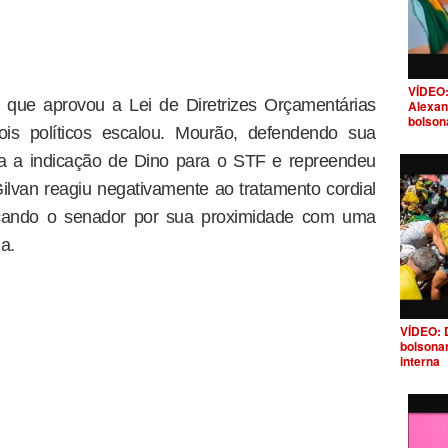
VÍDEO:
que aprovou a Lei de Diretrizes Orçamentárias
Alexan
bolson
ois políticos escalou. Mourão, defendendo sua
tra a indicação de Dino para o STF e repreendeu
Gilvan reagiu negativamente ao tratamento cordial
icando o senador por sua proximidade com uma
a.
VÍDEO: 
bolsona
interna