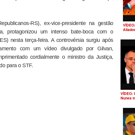
publicanos-RS), ex-vice-presidente na gestão
VÍDEO:
Aliado
va, protagonizou um intenso bate-boca com o
S) nesta terça-feira. A controvérsia surgiu após
tamento com um vídeo divulgado por Gilvan,
mprimentado cordialmente o ministro da Justiça,
do para o STF.
VÍDEO: 
Nunes t