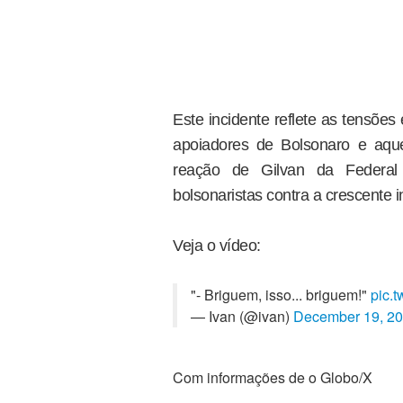
Este incidente reflete as tensões 
apoiadores de Bolsonaro e aqu
reação de Gilvan da Federal 
bolsonaristas contra a crescente i
Veja o vídeo:
"- Briguem, isso... briguem!"
pic.
— Ivan (@ivan)
December 19, 2
Com informações de o Globo/X