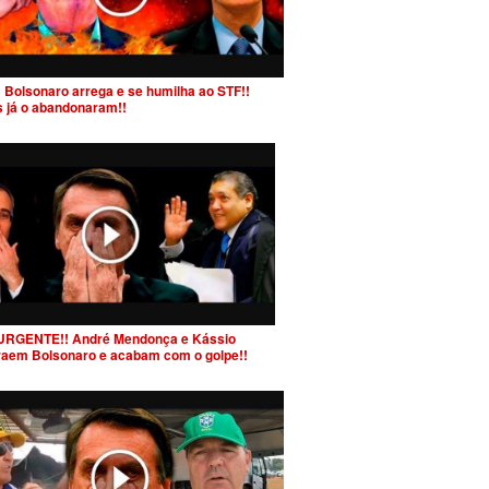
 Bolsonaro arrega e se humilha ao STF!!
s já o abandonaram!!
URGENTE!! André Mendonça e Kássio
raem Bolsonaro e acabam com o golpe!!