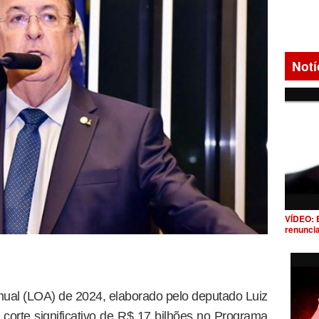
Notí
VÍDEO: 
renunci
Anual (LOA) de 2024, elaborado pelo deputado Luiz
corte significativo de R$ 17 bilhões no Programa