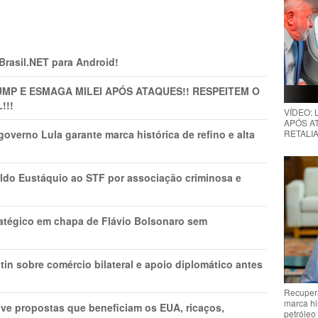
 Brasil.NET para Android!
MP E ESMAGA MILEI APÓS ATAQUES!! RESPEITEM O
!!!
VÍDEO:
APÓS AT
RETALIA
overno Lula garante marca histórica de refino e alta
do Eustáquio ao STF por associação criminosa e
tratégico em chapa de Flávio Bolsonaro sem
in sobre comércio bilateral e apoio diplomático antes
Recupera
marca hi
ve propostas que beneficiam os EUA, ricaços,
petróleo