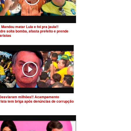
 Mandou matar Lula e foi pra jaula!!
dre solta bomba, afasta prefeito e prende
aristas
Desviaram milhões!! Acampamento
rista tem briga após denúncias de corrupção