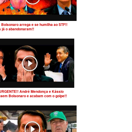
 Bolsonaro arrega e se humilha ao STF!!
s já o abandonaram!!
URGENTE!! André Mendonça e Kássio
raem Bolsonaro e acabam com o golpe!!