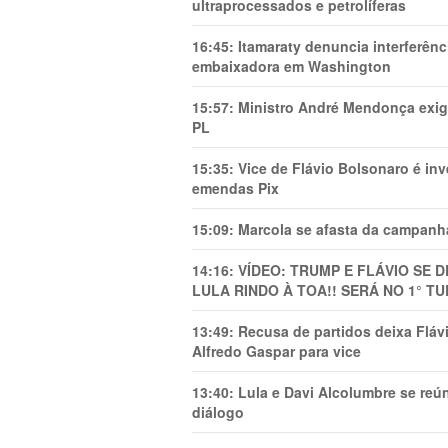
ultraprocessados e petrolíferas
16:45:
Itamaraty denuncia interferên
embaixadora em Washington
15:57:
Ministro André Mendonça exig
PL
15:35:
Vice de Flávio Bolsonaro é in
emendas Pix
15:09:
Marcola se afasta da campanha
14:16:
VÍDEO: TRUMP E FLÁVIO SE 
LULA RINDO À TOA!! SERÁ NO 1° TU
13:49:
Recusa de partidos deixa Flá
Alfredo Gaspar para vice
13:40:
Lula e Davi Alcolumbre se reú
diálogo